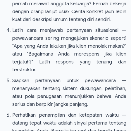
pernah merawat anggota keluarga? Pernah bekerja
dengan orang lanjut usia? Cerita konkret jauh lebih
kuat dari deskripsi umum tentang diri sendiri.
Latih cara menjawab pertanyaan situasional —
pewawancara sering mengajukan skenario seperti
"Apa yang Anda lakukan jika klien menolak makan?"
atau "Bagaimana Anda merespons jika klien
terjatuh?" Latih respons yang tenang dan
terstruktur.
Siapkan pertanyaan untuk pewawancara —
menanyakan tentang sistem dukungan, pelatihan,
atau pola penugasan menunjukkan bahwa Anda
serius dan berpikir jangka panjang.
Perhatikan penampilan dan ketepatan waktu —
datang tepat waktu adalah sinyal pertama tentang
keandalan Anda. Berpakaian rapi dan bersih tanpa