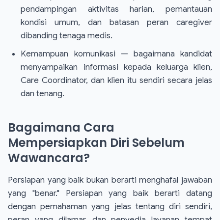
pendampingan aktivitas harian, pemantauan
kondisi umum, dan batasan peran caregiver
dibanding tenaga medis.
Kemampuan komunikasi — bagaimana kandidat
menyampaikan informasi kepada keluarga klien,
Care Coordinator, dan klien itu sendiri secara jelas
dan tenang.
Bagaimana Cara
Mempersiapkan Diri Sebelum
Wawancara?
Persiapan yang baik bukan berarti menghafal jawaban
yang "benar." Persiapan yang baik berarti datang
dengan pemahaman yang jelas tentang diri sendiri,
peran yang dilamar, dan penyedia layanan tempat