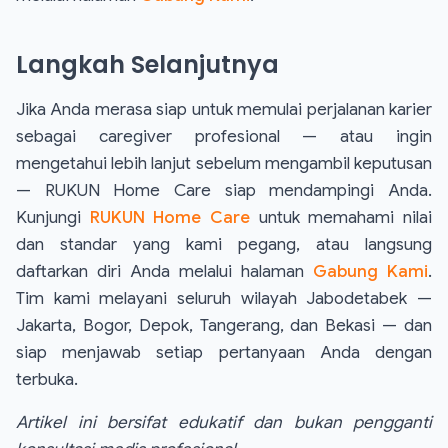
Langkah Selanjutnya
Jika Anda merasa siap untuk memulai perjalanan karier
sebagai caregiver profesional — atau ingin
mengetahui lebih lanjut sebelum mengambil keputusan
— RUKUN Home Care siap mendampingi Anda.
Kunjungi
RUKUN Home Care
untuk memahami nilai
dan standar yang kami pegang, atau langsung
daftarkan diri Anda melalui halaman
Gabung Kami
.
Tim kami melayani seluruh wilayah Jabodetabek —
Jakarta, Bogor, Depok, Tangerang, dan Bekasi — dan
siap menjawab setiap pertanyaan Anda dengan
terbuka.
Artikel ini bersifat edukatif dan bukan pengganti