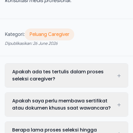
konsultasi medis profesional.
Kategori:
Peluang Caregiver
Dipublikasikan:
26 June 2026
Apakah ada tes tertulis dalam proses
+
seleksi caregiver?
Apakah saya perlu membawa sertifikat
+
atau dokumen khusus saat wawancara?
Berapa lama proses seleksi hingga