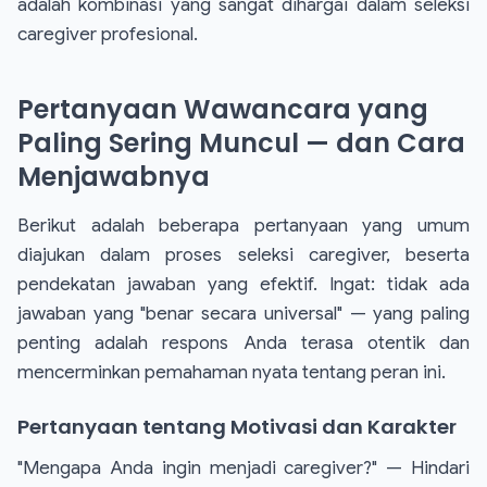
adalah kombinasi yang sangat dihargai dalam seleksi
caregiver profesional.
Pertanyaan Wawancara yang
Paling Sering Muncul — dan Cara
Menjawabnya
Berikut adalah beberapa pertanyaan yang umum
diajukan dalam proses seleksi caregiver, beserta
pendekatan jawaban yang efektif. Ingat: tidak ada
jawaban yang "benar secara universal" — yang paling
penting adalah respons Anda terasa otentik dan
mencerminkan pemahaman nyata tentang peran ini.
Pertanyaan tentang Motivasi dan Karakter
"Mengapa Anda ingin menjadi caregiver?" — Hindari