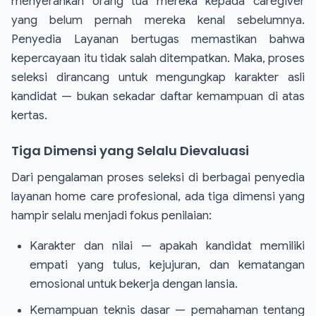
menyerahkan orang tua mereka kepada caregiver
yang belum pernah mereka kenal sebelumnya.
Penyedia Layanan bertugas memastikan bahwa
kepercayaan itu tidak salah ditempatkan. Maka, proses
seleksi dirancang untuk mengungkap karakter asli
kandidat — bukan sekadar daftar kemampuan di atas
kertas.
Tiga Dimensi yang Selalu Dievaluasi
Dari pengalaman proses seleksi di berbagai penyedia
layanan home care profesional, ada tiga dimensi yang
hampir selalu menjadi fokus penilaian:
Karakter dan nilai — apakah kandidat memiliki
empati yang tulus, kejujuran, dan kematangan
emosional untuk bekerja dengan lansia.
Kemampuan teknis dasar — pemahaman tentang