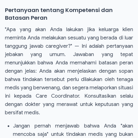
Pertanyaan tentang Kompetensi dan
Batasan Peran
"Apa yang akan Anda lakukan jika keluarga klien
meminta Anda melakukan sesuatu yang berada di luar
tanggung jawab caregiver?" — Ini adalah pertanyaan
jebakan yang umum. Jawaban yang tepat
menunjukkan bahwa Anda memahami batasan peran
dengan jelas: Anda akan menjelaskan dengan sopan
bahwa tindakan tersebut perlu dilakukan oleh tenaga
medis yang berwenang, dan segera melaporkan situasi
ini kepada Care Coordinator. Konsultasikan selalu
dengan dokter yang merawat untuk keputusan yang
bersifat medis.
Jangan pernah menjawab bahwa Anda "akan
mencoba saja" untuk tindakan medis yang bukan