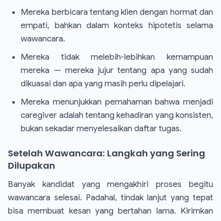
Mereka berbicara tentang klien dengan hormat dan
empati, bahkan dalam konteks hipotetis selama
wawancara.
Mereka tidak melebih-lebihkan kemampuan
mereka — mereka jujur tentang apa yang sudah
dikuasai dan apa yang masih perlu dipelajari.
Mereka menunjukkan pemahaman bahwa menjadi
caregiver adalah tentang kehadiran yang konsisten,
bukan sekadar menyelesaikan daftar tugas.
Setelah Wawancara: Langkah yang Sering
Dilupakan
Banyak kandidat yang mengakhiri proses begitu
wawancara selesai. Padahal, tindak lanjut yang tepat
bisa membuat kesan yang bertahan lama. Kirimkan