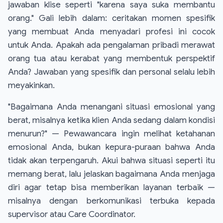
jawaban klise seperti "karena saya suka membantu
orang." Gali lebih dalam: ceritakan momen spesifik
yang membuat Anda menyadari profesi ini cocok
untuk Anda. Apakah ada pengalaman pribadi merawat
orang tua atau kerabat yang membentuk perspektif
Anda? Jawaban yang spesifik dan personal selalu lebih
meyakinkan.
"Bagaimana Anda menangani situasi emosional yang
berat, misalnya ketika klien Anda sedang dalam kondisi
menurun?" — Pewawancara ingin melihat ketahanan
emosional Anda, bukan kepura-puraan bahwa Anda
tidak akan terpengaruh. Akui bahwa situasi seperti itu
memang berat, lalu jelaskan bagaimana Anda menjaga
diri agar tetap bisa memberikan layanan terbaik —
misalnya dengan berkomunikasi terbuka kepada
supervisor atau Care Coordinator.