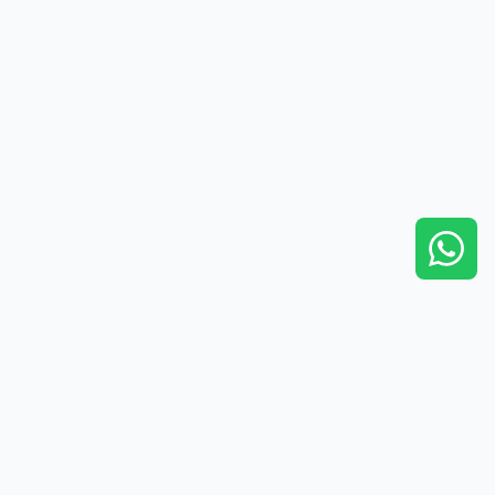
Layanan pendampingan dan perawatan orang tua di
rumah dengan sistem 24 jam (live-in) atau kunjungan